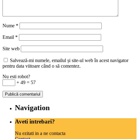
Nume
*
Email
*
Site web
Salvează-mi numele, emailul și site-ul web în acest navigator
pentru data viitoare când o să comentez.
Nu esti robot?
+ 49 = 57
Navigation
Aveti intrebari?
Nu ezitati in a ne contacta
Contact