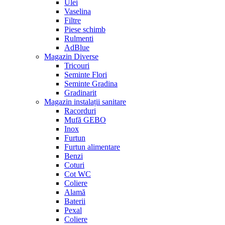
Ulei
Vaselina
Filtre
Piese schimb
Rulmenti
AdBlue
Magazin Diverse
Tricouri
Seminte Flori
Seminte Gradina
Gradinarit
Magazin instalații sanitare
Racorduri
Mufă GEBO
Inox
Furtun
Furtun alimentare
Benzi
Coturi
Cot WC
Coliere
Alamă
Baterii
Pexal
Coliere