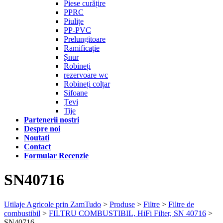
Piese curățire
PPRC
Piulițe
PP-PVC
Prelungitoare
Ramificație
Șnur
Robineți
rezervoare wc
Robineți colțar
Sifoane
Țevi
Tije
Partenerii nostri
Despre noi
Noutati
Contact
Formular Recenzie
SN40716
Utilaje Agricole prin ZamTudo
>
Produse
>
Filtre
>
Filtre de
combustibil
>
FILTRU COMBUSTIBIL, HiFi Filter, SN 40716
>
SN40716