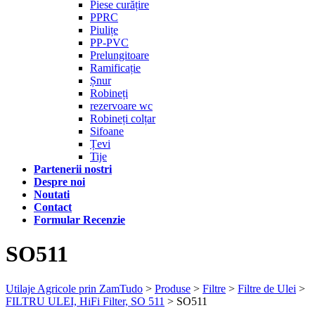
Piese curățire
PPRC
Piulițe
PP-PVC
Prelungitoare
Ramificație
Șnur
Robineți
rezervoare wc
Robineți colțar
Sifoane
Țevi
Tije
Partenerii nostri
Despre noi
Noutati
Contact
Formular Recenzie
SO511
Utilaje Agricole prin ZamTudo
>
Produse
>
Filtre
>
Filtre de Ulei
>
FILTRU ULEI, HiFi Filter, SO 511
>
SO511