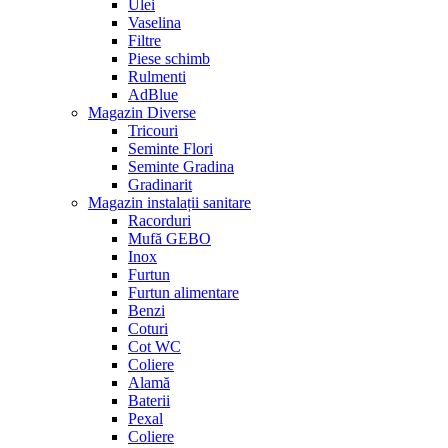
Ulei
Vaselina
Filtre
Piese schimb
Rulmenti
AdBlue
Magazin Diverse
Tricouri
Seminte Flori
Seminte Gradina
Gradinarit
Magazin instalații sanitare
Racorduri
Mufă GEBO
Inox
Furtun
Furtun alimentare
Benzi
Coturi
Cot WC
Coliere
Alamă
Baterii
Pexal
Coliere