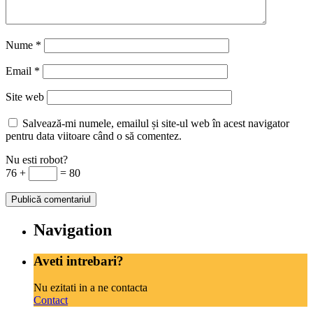
Nume
*
Email
*
Site web
Salvează-mi numele, emailul și site-ul web în acest navigator
pentru data viitoare când o să comentez.
Nu esti robot?
76 +
= 80
Navigation
Aveti intrebari?
Nu ezitati in a ne contacta
Contact