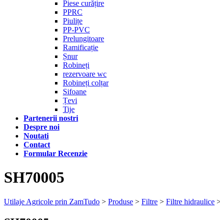
Piese curățire
PPRC
Piulițe
PP-PVC
Prelungitoare
Ramificație
Șnur
Robineți
rezervoare wc
Robineți colțar
Sifoane
Țevi
Tije
Partenerii nostri
Despre noi
Noutati
Contact
Formular Recenzie
SH70005
Utilaje Agricole prin ZamTudo
>
Produse
>
Filtre
>
Filtre hidraulice