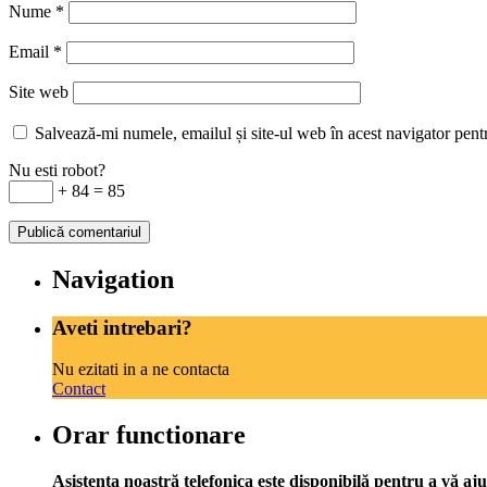
Nume
*
Email
*
Site web
Salvează-mi numele, emailul și site-ul web în acest navigator pent
Nu esti robot?
+ 84 = 85
Navigation
Aveti intrebari?
Nu ezitati in a ne contacta
Contact
Orar functionare
Asistența noastră telefonica este disponibilă pentru a vă aju