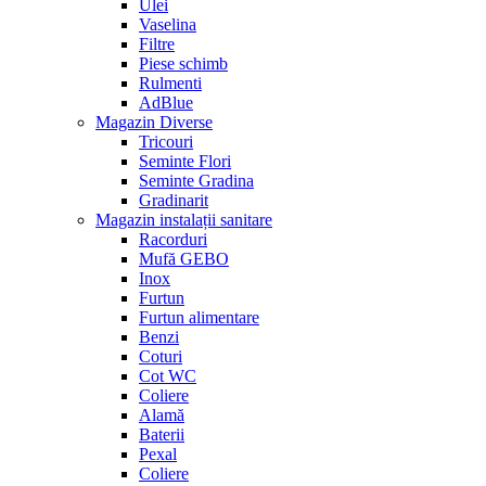
Ulei
Vaselina
Filtre
Piese schimb
Rulmenti
AdBlue
Magazin Diverse
Tricouri
Seminte Flori
Seminte Gradina
Gradinarit
Magazin instalații sanitare
Racorduri
Mufă GEBO
Inox
Furtun
Furtun alimentare
Benzi
Coturi
Cot WC
Coliere
Alamă
Baterii
Pexal
Coliere