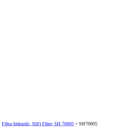
>
Filtru hidraulic, HiFi Filter, SH 70005
>
SH70005