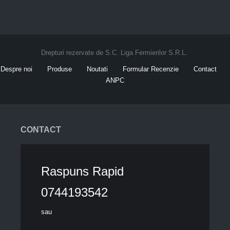
Drepturi rezervate de S.C. Liga Fermierilor S.R.L.
Despre noi
Produse
Noutati
Formular Recenzie
Contact
ANPC
CONTACT
Raspuns Rapid
0744193542
sau