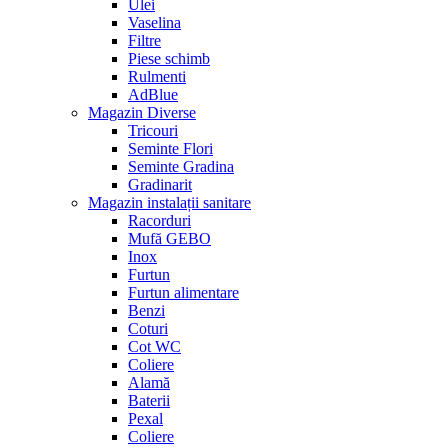
Ulei
Vaselina
Filtre
Piese schimb
Rulmenti
AdBlue
Magazin Diverse
Tricouri
Seminte Flori
Seminte Gradina
Gradinarit
Magazin instalații sanitare
Racorduri
Mufă GEBO
Inox
Furtun
Furtun alimentare
Benzi
Coturi
Cot WC
Coliere
Alamă
Baterii
Pexal
Coliere