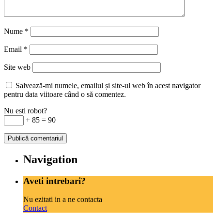
Nume
*
Email
*
Site web
Salvează-mi numele, emailul și site-ul web în acest navigator
pentru data viitoare când o să comentez.
Nu esti robot?
+ 85 = 90
Navigation
Aveti intrebari?
Nu ezitati in a ne contacta
Contact