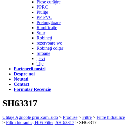
Piese curățire
PPRC
Piulițe
PP-PVC
Prelungitoare
Ramificație
Șnur
Robineți
rezervoare wc
Robineți colțar
Sifoane
Țevi
Tije
Partenerii nostri
Despre noi
Noutati
Contact
Formular Recenzie
SH63317
Utilaje Agricole prin ZamTudo
>
Produse
>
Filtre
>
Filtre hidraulice
>
Filtru hidraulic, HiFi Filter, SH 63317
>
SH63317