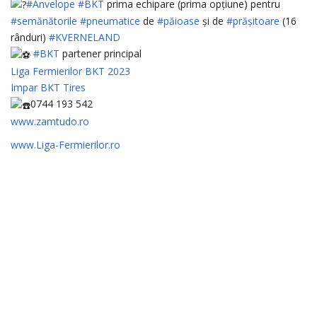
#Anvelope
#BKT
prima echipare (prima opțiune) pentru
#semănătorile
#pneumatice
de
#păioase
și de
#prășitoare
(16
rânduri)
#KVERNELAND
#BKT
partener principal
Liga Fermierilor BKT 2023
Impar
BKT Tires
0744 193 542
www.zamtudo.ro
www.Liga-Fermierilor.ro