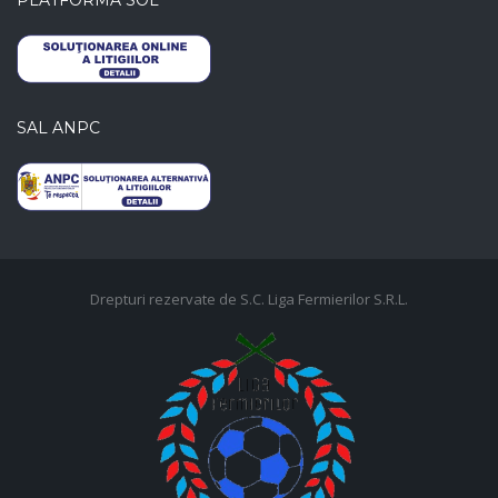
SAL ANPC
Drepturi rezervate de S.C. Liga Fermierilor S.R.L.