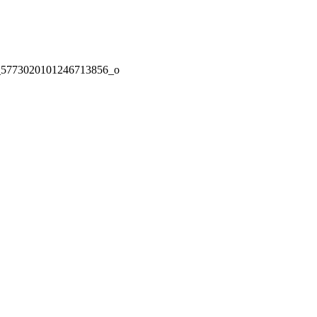
_5773020101246713856_o