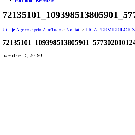
Formular Recenzie
72135101_109398513805901_57
Utilaje Agricole prin ZamTudo
>
Noutati
>
LIGA FERMIERILOR
72135101_109398513805901_57730201012
noiembrie 15, 2019
0