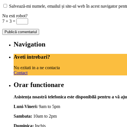
Salvează-mi numele, emailul și site-ul web în acest navigator pent
Nu esti robot?
7 + 3 =
Navigation
Aveti intrebari?
Nu ezitati in a ne contacta
Contact
Orar functionare
Asistența noastră telefonica este disponibilă pentru a vă aju
Luni-Vineri:
9am to 5pm
Sambata:
10am to 2pm
Duminica:
Inchis