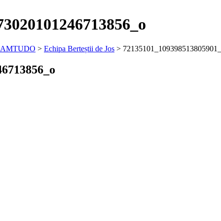
73020101246713856_o
 ZAMTUDO
>
Echipa Berteștii de Jos
>
72135101_109398513805901
46713856_o