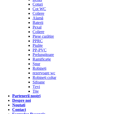
Coturi
Cot WC
Coliere
Alamă
Baterii
Pexal
Coliere
Piese curățire
PPRC
Piulițe
PP-PVC
Prelungitoare
Ramificație
Șnur
Robineți
rezervoare wc
Robineți colțar
Sifoane
Țevi
Tije
Partenerii nostri
Despre noi
Noutati
Contact