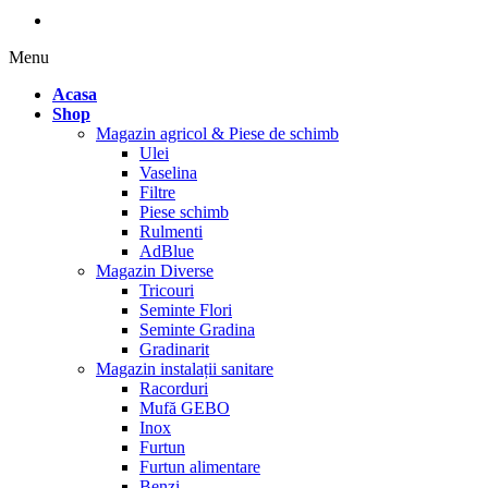
Menu
Acasa
Shop
Magazin agricol & Piese de schimb
Ulei
Vaselina
Filtre
Piese schimb
Rulmenti
AdBlue
Magazin Diverse
Tricouri
Seminte Flori
Seminte Gradina
Gradinarit
Magazin instalații sanitare
Racorduri
Mufă GEBO
Inox
Furtun
Furtun alimentare
Benzi