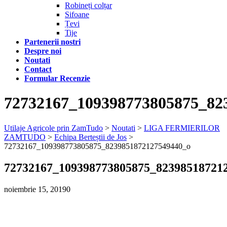
Robineți colțar
Sifoane
Țevi
Tije
Partenerii nostri
Despre noi
Noutati
Contact
Formular Recenzie
72732167_109398773805875_82
Utilaje Agricole prin ZamTudo
>
Noutati
>
LIGA FERMIERILOR
ZAMTUDO
>
Echipa Berteștii de Jos
>
72732167_109398773805875_8239851872127549440_o
72732167_109398773805875_82398518721
noiembrie 15, 2019
0