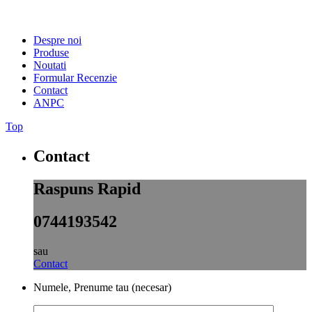
Despre noi
Produse
Noutati
Formular Recenzie
Contact
ANPC
Top
Contact
Raspuns Rapid
0744193542
sau
Contact
Numele, Prenume tau (necesar)