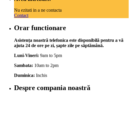
Nu ezitati in a ne contacta
Contact
Orar functionare
Asistența noastră telefonica este disponibilă pentru a vă
ajuta 24 de ore pe zi, șapte zile pe săptămână.
Luni-Vineri:
9am to 5pm
Sambata:
10am to 2pm
Duminica:
Inchis
Despre compania noastră