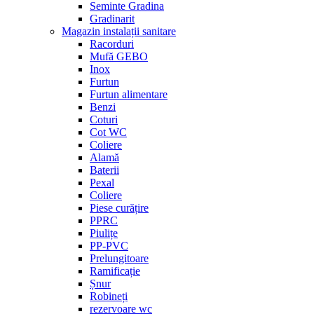
Seminte Gradina
Gradinarit
Magazin instalații sanitare
Racorduri
Mufă GEBO
Inox
Furtun
Furtun alimentare
Benzi
Coturi
Cot WC
Coliere
Alamă
Baterii
Pexal
Coliere
Piese curățire
PPRC
Piulițe
PP-PVC
Prelungitoare
Ramificație
Șnur
Robineți
rezervoare wc