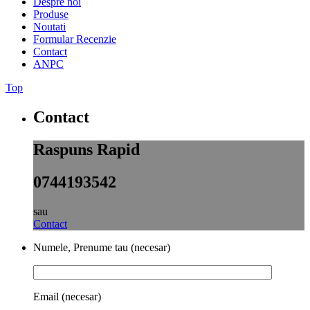
Despre noi
Produse
Noutati
Formular Recenzie
Contact
ANPC
Top
Contact
Raspuns Rapid
0744193542
sau
Contact
Numele, Prenume tau (necesar)
Email (necesar)