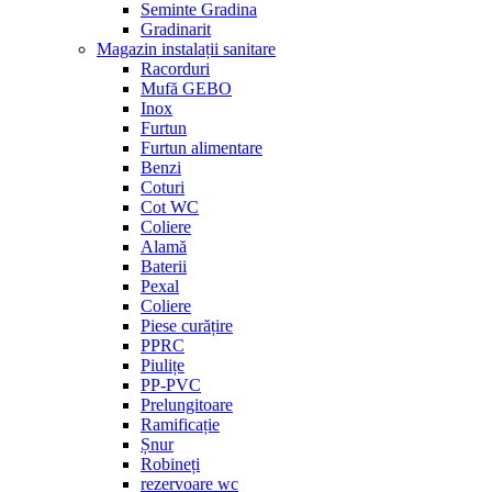
Seminte Gradina
Gradinarit
Magazin instalații sanitare
Racorduri
Mufă GEBO
Inox
Furtun
Furtun alimentare
Benzi
Coturi
Cot WC
Coliere
Alamă
Baterii
Pexal
Coliere
Piese curățire
PPRC
Piulițe
PP-PVC
Prelungitoare
Ramificație
Șnur
Robineți
rezervoare wc