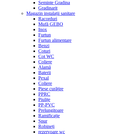
Seminte Gradina
Gradinarit
Magazin instalații sanitare
Racorduri
Mufă GEBO
Inox
Furtun
Furtun alimentare
Benzi
Coturi
Cot WC
Coliere
Alamă
Baterii
Pexal
Coliere
Piese curățire
PPRC
Piulițe
PP-PVC
Prelungitoare
Ramificație
Șnur
Robineți
rezervoare wc