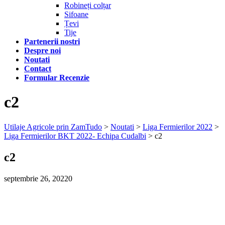
Robineți colțar
Sifoane
Țevi
Tije
Partenerii nostri
Despre noi
Noutati
Contact
Formular Recenzie
c2
Utilaje Agricole prin ZamTudo
>
Noutati
>
Liga Fermierilor 2022
>
Liga Fermierilor BKT 2022- Echipa Cudalbi
>
c2
c2
septembrie 26, 2022
0