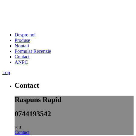
Despre noi
Produse
Noutati
Formular Recenzie
Contact
ANPC
Top
Contact
Raspuns Rapid
0744193542
sau
Contact