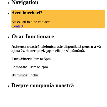
Navigation
Aveti intrebari?
Nu ezitati in a ne contacta
Contact
Orar functionare
Asistența noastră telefonica este disponibilă pentru a vă
ajuta 24 de ore pe zi, șapte zile pe săptămână.
Luni-Vineri:
9am to 5pm
Sambata:
10am to 2pm
Duminica:
Inchis
Despre compania noastră