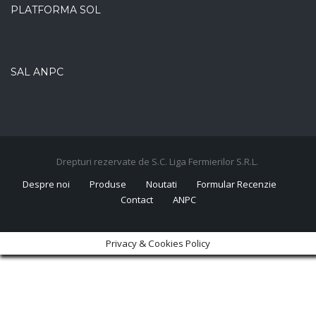
PLATFORMA SOL
SAL ANPC
Drepturi rezervate de S.C. Liga Fermierilor S.R.L.
Despre noi
Produse
Noutati
Formular Recenzie
Contact
ANPC
Privacy & Cookies Policy