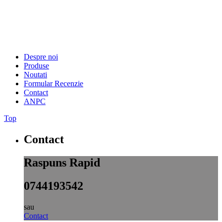
Despre noi
Produse
Noutati
Formular Recenzie
Contact
ANPC
Top
Contact
Raspuns Rapid
0744193542
sau
Contact