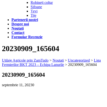
Robineți colțar
Sifoane
Țevi
Tije
Partenerii nostri
Despre noi
Noutati
Contact
Formular Recenzie
20230909_165604
Utilaje Agricole prin ZamTudo
>
Noutati
>
Uncategorized
>
Liga
Fermierilor BKT 2023 – Echipa Lanurile
>
20230909_165604
20230909_165604
septembrie 11, 2023
0