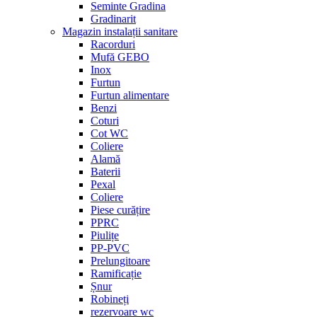
Seminte Gradina
Gradinarit
Magazin instalații sanitare
Racorduri
Mufă GEBO
Inox
Furtun
Furtun alimentare
Benzi
Coturi
Cot WC
Coliere
Alamă
Baterii
Pexal
Coliere
Piese curățire
PPRC
Piulițe
PP-PVC
Prelungitoare
Ramificație
Șnur
Robineți
rezervoare wc