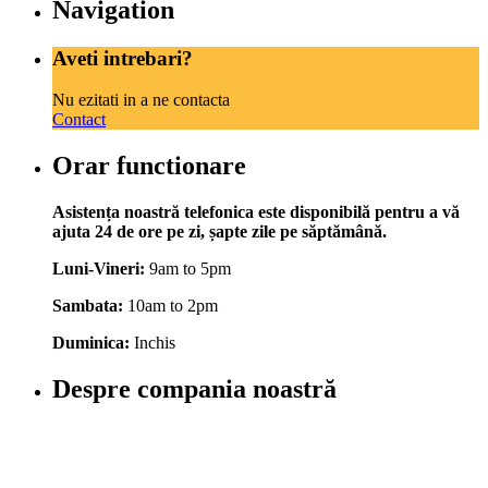
Navigation
Aveti intrebari?
Nu ezitati in a ne contacta
Contact
Orar functionare
Asistența noastră telefonica este disponibilă pentru a vă
ajuta 24 de ore pe zi, șapte zile pe săptămână.
Luni-Vineri:
9am to 5pm
Sambata:
10am to 2pm
Duminica:
Inchis
Despre compania noastră