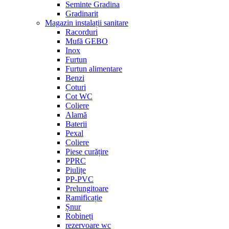
Seminte Gradina
Gradinarit
Magazin instalații sanitare
Racorduri
Mufă GEBO
Inox
Furtun
Furtun alimentare
Benzi
Coturi
Cot WC
Coliere
Alamă
Baterii
Pexal
Coliere
Piese curățire
PPRC
Piulițe
PP-PVC
Prelungitoare
Ramificație
Șnur
Robineți
rezervoare wc