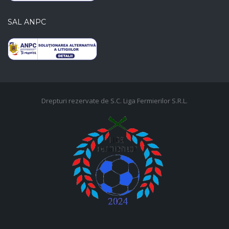
SAL ANPC
Drepturi rezervate de S.C. Liga Fermierilor S.R.L.