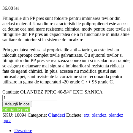
36.00
lei
Fitingurile din PP pres sunt folosite pentru imbinarea tevilor din
acelasi material. Una dintre caracteristicile polipropilenei este aceea
ca detine cea mai mare rezistenta chimica, motiv pentru care tevile si
fitingurile din PP pres au capacitatea de a fi functionale in instalatiile
sanitare de interior si in sisteme de incalzire.
Prin greutatea redusa si proprietatile anti – tartru, aceste tevi au
inlocuit aproape complet tevile galvanizate. Cu ajutorul tevilor si
fitingurilor din PP pres se realizeaza conexiuni si instalari mai rapide,
se asigura o etansare mai sigura a imbinarilor si rezistenta ridicata
fata de agenti chimici. In plus, acestea nu modifica gustul sau
mirosul apei, sunt rezistente la coroziune si se recomanda pentru
utilizare in gama de temperaturi -20 grade C / + 95 grade C.
Cantitate OLANDEZ PPRC 40-5/4" EXT, SANICA
Adaugă în coș
Oferta de pret!
SKU:
10094
Categorie:
Olandezi
Etichete:
ext
,
olandez
,
olandez
pprc
Descriere