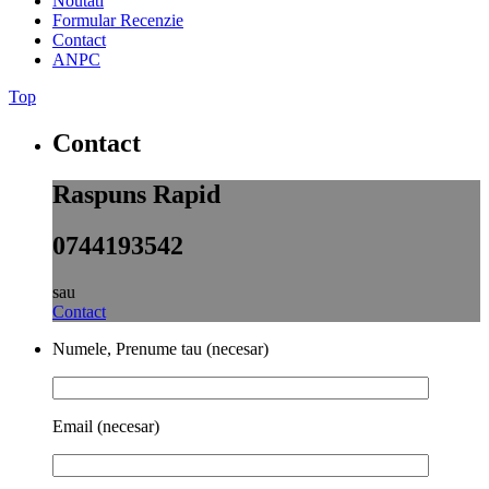
Noutati
Formular Recenzie
Contact
ANPC
Top
Contact
Raspuns Rapid
0744193542
sau
Contact
Numele, Prenume tau (necesar)
Email (necesar)