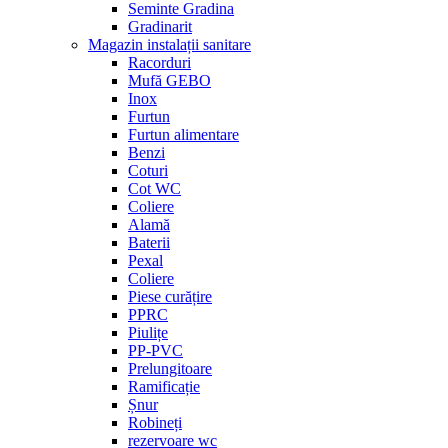
Seminte Gradina
Gradinarit
Magazin instalații sanitare
Racorduri
Mufă GEBO
Inox
Furtun
Furtun alimentare
Benzi
Coturi
Cot WC
Coliere
Alamă
Baterii
Pexal
Coliere
Piese curățire
PPRC
Piulițe
PP-PVC
Prelungitoare
Ramificație
Șnur
Robineți
rezervoare wc