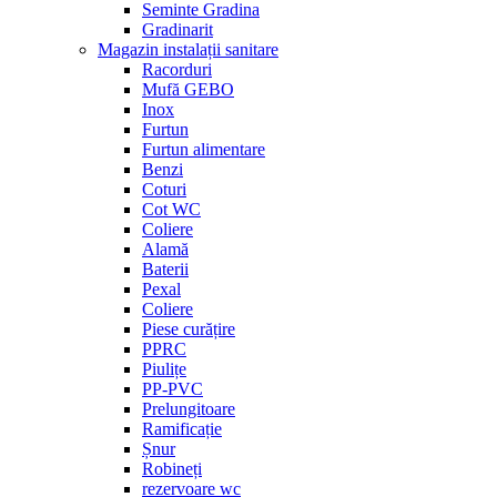
Seminte Gradina
Gradinarit
Magazin instalații sanitare
Racorduri
Mufă GEBO
Inox
Furtun
Furtun alimentare
Benzi
Coturi
Cot WC
Coliere
Alamă
Baterii
Pexal
Coliere
Piese curățire
PPRC
Piulițe
PP-PVC
Prelungitoare
Ramificație
Șnur
Robineți
rezervoare wc