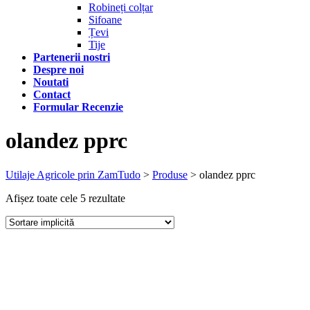
Robineți colțar
Sifoane
Țevi
Tije
Partenerii nostri
Despre noi
Noutati
Contact
Formular Recenzie
olandez pprc
Utilaje Agricole prin ZamTudo
>
Produse
>
olandez pprc
Afișez toate cele 5 rezultate