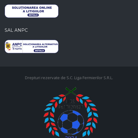
SAL ANPC
Drepturi rezervate de S.C. Liga Fermierilor S.R.L.