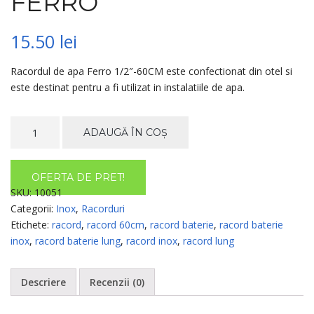
FERRO
15.50
lei
Racordul de apa Ferro 1/2″-60CM este confectionat din otel si
este destinat pentru a fi utilizat in instalatiile de apa.
Cantitate
ADAUGĂ ÎN COȘ
RACORD
BATERIE
INOX
OFERTA DE PRET!
LUNG
SKU:
10051
1/2"-60CM,
Categorii:
Inox
,
Racorduri
FERRO
Etichete:
racord
,
racord 60cm
,
racord baterie
,
racord baterie
inox
,
racord baterie lung
,
racord inox
,
racord lung
Descriere
Recenzii (0)