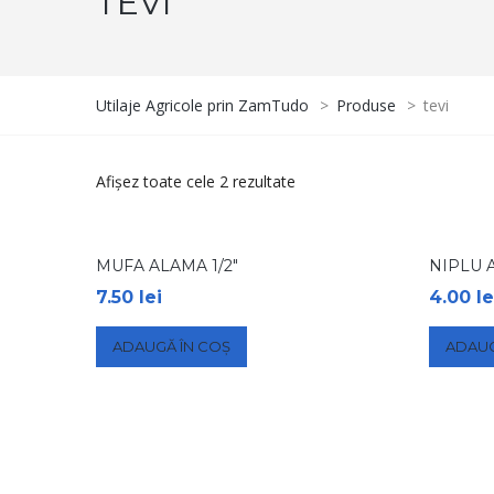
TEVI
Utilaje Agricole prin ZamTudo
>
Produse
>
tevi
Afișez toate cele 2 rezultate
MUFA ALAMA 1/2″
NIPLU A
7.50
lei
4.00
le
ADAUGĂ ÎN COȘ
ADAUG