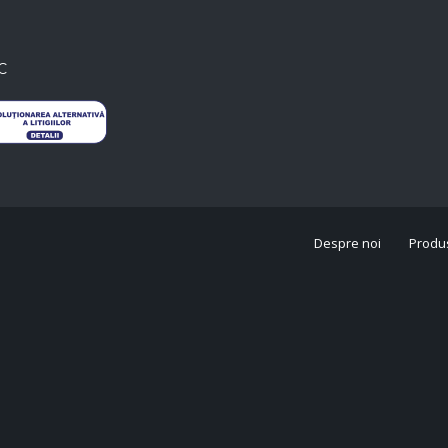
C
Despre noi
Produ