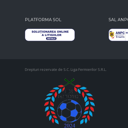
PLATFORMA SOL
SAL ANP
Drepturi rezervate de S.C. Liga Fermierilor S.R.L.