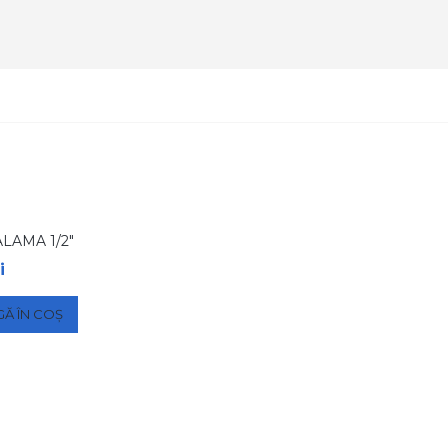
LAMA 1/2″
i
Ă ÎN COȘ