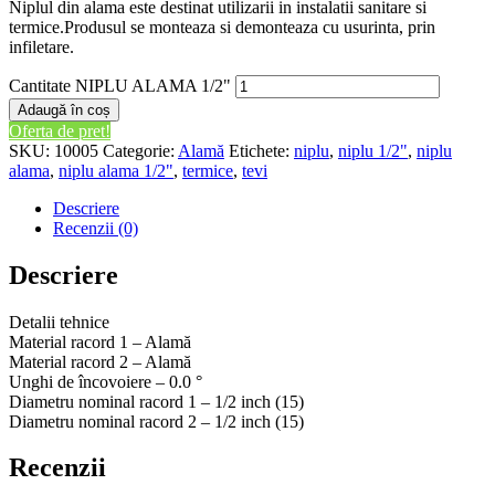
Niplul din alama este destinat utilizarii in instalatii sanitare si
termice.Produsul se monteaza si demonteaza cu usurinta, prin
infiletare.
Cantitate NIPLU ALAMA 1/2"
Adaugă în coș
Oferta de pret!
SKU:
10005
Categorie:
Alamă
Etichete:
niplu
,
niplu 1/2"
,
niplu
alama
,
niplu alama 1/2"
,
termice
,
tevi
Descriere
Recenzii (0)
Descriere
Detalii tehnice
Material racord 1 – Alamă
Material racord 2 – Alamă
Unghi de încovoiere – 0.0 °
Diametru nominal racord 1 – 1/2 inch (15)
Diametru nominal racord 2 – 1/2 inch (15)
Recenzii