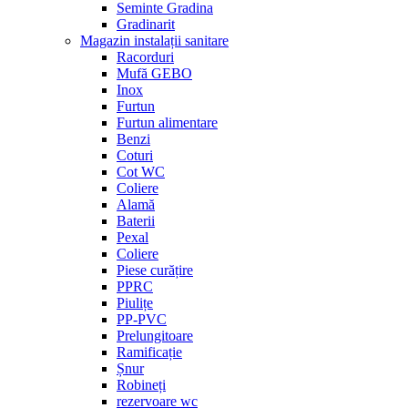
Seminte Gradina
Gradinarit
Magazin instalații sanitare
Racorduri
Mufă GEBO
Inox
Furtun
Furtun alimentare
Benzi
Coturi
Cot WC
Coliere
Alamă
Baterii
Pexal
Coliere
Piese curățire
PPRC
Piulițe
PP-PVC
Prelungitoare
Ramificație
Șnur
Robineți
rezervoare wc