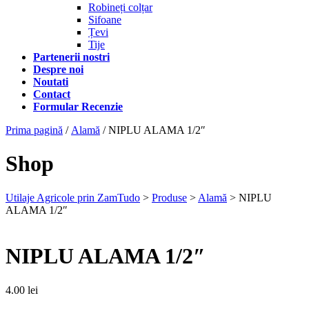
Robineți colțar
Sifoane
Țevi
Tije
Partenerii nostri
Despre noi
Noutati
Contact
Formular Recenzie
Prima pagină
/
Alamă
/ NIPLU ALAMA 1/2″
Shop
Utilaje Agricole prin ZamTudo
>
Produse
>
Alamă
>
NIPLU
ALAMA 1/2″
NIPLU ALAMA 1/2″
4.00
lei