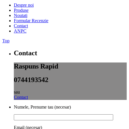
Despre noi
Produse
Noutati
Formular Recenzie
Contact
ANPC
Top
Contact
Raspuns Rapid
0744193542
sau
Contact
Numele, Prenume tau (necesar)
Email (necesar)