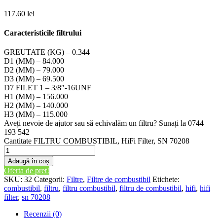
117.60
lei
Caracteristicile filtrului
GREUTATE (KG) – 0.344
D1 (MM) – 84.000
D2 (MM) – 79.000
D3 (MM) – 69.500
D7 FILET 1 – 3/8″-16UNF
H1 (MM) – 156.000
H2 (MM) – 140.000
H3 (MM) – 115.000
Aveți nevoie de ajutor sau să echivalăm un filtru? Sunați la 0744
193 542
Cantitate FILTRU COMBUSTIBIL, HiFi Filter, SN 70208
Adaugă în coș
Oferta de pret!
SKU:
32
Categorii:
Filtre
,
Filtre de combustibil
Etichete:
combustibil
,
filtru
,
filtru combustibil
,
filtru de combustibil
,
hifi
,
hifi
filter
,
sn 70208
Recenzii (0)