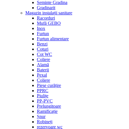
Seminte Gradina
Gradinarit
Magazin instalații sanitare
Racorduri
Mufă GEBO
Inox
Furtun
Furtun alimentare
Benzi
Coturi
Cot WC
Coliere
Alamă
Baterii
Pexal
Coliere
Piese curățire
PPRC
Piulițe
PP-PVC
Prelungitoare
Ramificație
Șnur
Robineți
rezervoare wc