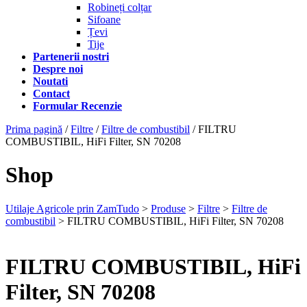
Robineți colțar
Sifoane
Țevi
Tije
Partenerii nostri
Despre noi
Noutati
Contact
Formular Recenzie
Prima pagină
/
Filtre
/
Filtre de combustibil
/ FILTRU
COMBUSTIBIL, HiFi Filter, SN 70208
Shop
Utilaje Agricole prin ZamTudo
>
Produse
>
Filtre
>
Filtre de
combustibil
>
FILTRU COMBUSTIBIL, HiFi Filter, SN 70208
FILTRU COMBUSTIBIL, HiFi
Filter, SN 70208