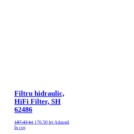
Filtru hidraulic,
HiFi Filter, SH
62486
187.43
lei
176.50
lei
Adaugă
în coș