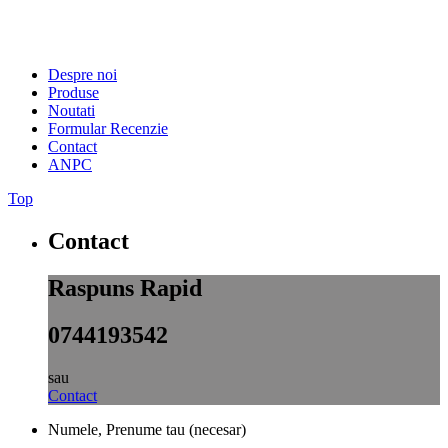
Despre noi
Produse
Noutati
Formular Recenzie
Contact
ANPC
Top
Contact
Raspuns Rapid
0744193542
sau
Contact
Numele, Prenume tau (necesar)