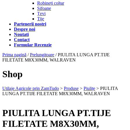
Robineți colțar
Sifoane
Țevi
Tije
Partenerii nostri
Despre noi
Noutati
Contact
Formular Recenzie
Prima pagină
/
Prelungitoare
/ PIULITA LUNGA PT.TIJE
FILETATE M8X30MM, WALRAVEN
Shop
Utilaje Agricole prin ZamTudo
>
Produse
>
Piulițe
>
PIULITA
LUNGA PT.TIJE FILETATE M8X30MM, WALRAVEN
PIULITA LUNGA PT.TIJE
FILETATE M8X30MM,