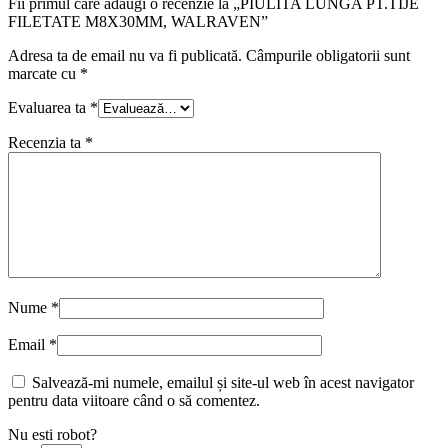
Fii primul care adaugi o recenzie la „PIULITA LUNGA PT.TIJE
FILETATE M8X30MM, WALRAVEN”
Adresa ta de email nu va fi publicată.
Câmpurile obligatorii sunt
marcate cu
*
Evaluarea ta
*
Recenzia ta
*
Nume
*
Email
*
Salvează-mi numele, emailul și site-ul web în acest navigator
pentru data viitoare când o să comentez.
Nu esti robot?