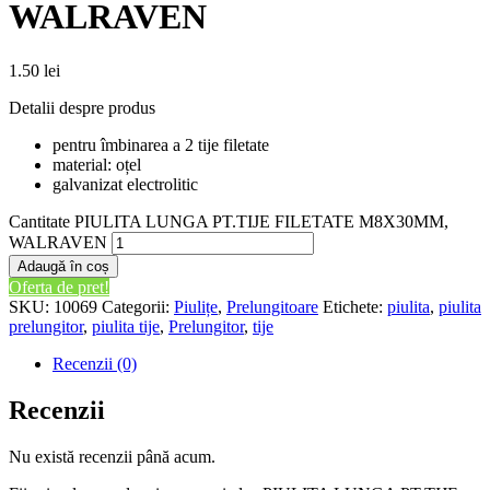
WALRAVEN
1.50
lei
Detalii despre produs
pentru îmbinarea a 2 tije filetate
material: oțel
galvanizat electrolitic
Cantitate PIULITA LUNGA PT.TIJE FILETATE M8X30MM,
WALRAVEN
Adaugă în coș
Oferta de pret!
SKU:
10069
Categorii:
Piulițe
,
Prelungitoare
Etichete:
piulita
,
piulita
prelungitor
,
piulita tije
,
Prelungitor
,
tije
Recenzii (0)
Recenzii
Nu există recenzii până acum.