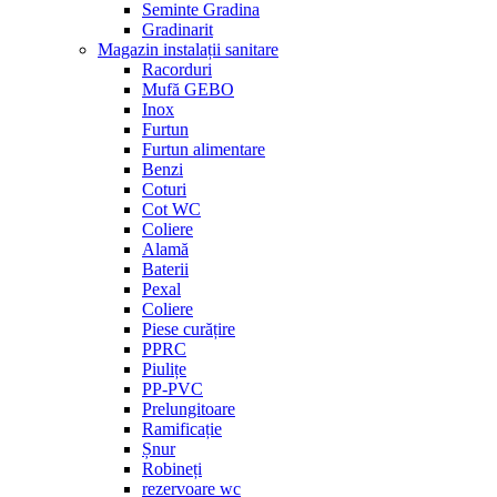
Seminte Gradina
Gradinarit
Magazin instalații sanitare
Racorduri
Mufă GEBO
Inox
Furtun
Furtun alimentare
Benzi
Coturi
Cot WC
Coliere
Alamă
Baterii
Pexal
Coliere
Piese curățire
PPRC
Piulițe
PP-PVC
Prelungitoare
Ramificație
Șnur
Robineți
rezervoare wc