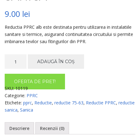
9.00
lei
Reductia PPRC alb este destinata pentru utilizarea in instalatiile
sanitare si termice, asigurand continuitatea circuitului si permite
imbinarea tevilor sau fitingurilor din PPR.
Cantitate
ADAUGĂ ÎN COȘ
REDUCTIE
PPRC
75-
OFERTA DE PRET!
63,
SKU:
10119
SANICA
Categorie:
PPRC
Etichete:
pprc
,
Reductie
,
reductie 75-63
,
Reductie PPRC
,
reductie
sanica
,
Sanica
Descriere
Recenzii (0)