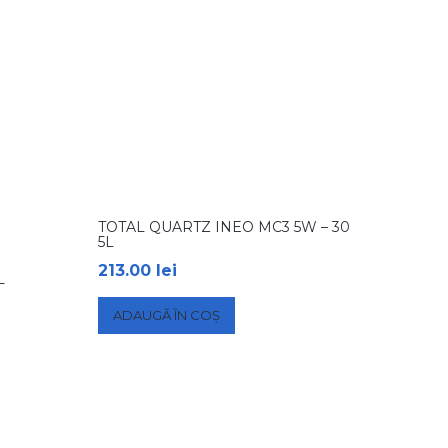
TOTAL QUARTZ INEO MC3 5W – 30
5L
213.00
lei
L
ADAUGĂ ÎN COȘ