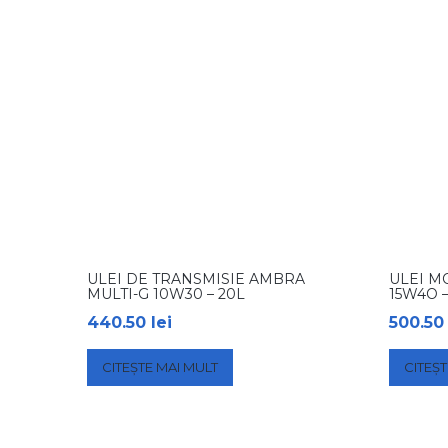
ULEI DE TRANSMISIE AMBRA
ULEI M
MULTI-G 10W30 – 20L
15W4O –
440.50
lei
500.5
CITEȘTE MAI MULT
CITEȘT