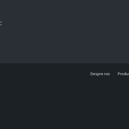
C
Despre noi
Produ