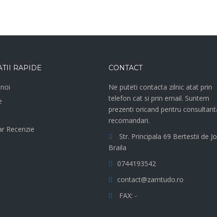
TII RAPIDE
CONTACT
noi
Ne puteti contacta zilnic atat prin
telefon cat si prin email. Suntem
e
prezenti oricand pentru consultant
recomandari.
r Recenzie
Str. Principala 69 Bertestii de Jo
t
Braila
0744193542
contact@zamtudo.ro
FAX: -