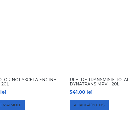
OTOR NO1 AKCELA ENGINE
ULEI DE TRANSMISIE TOTA
 20L
DYNATRANS MPV – 20L
0
lei
541.00
lei
E MAI MULT
ADAUGĂ ÎN COȘ