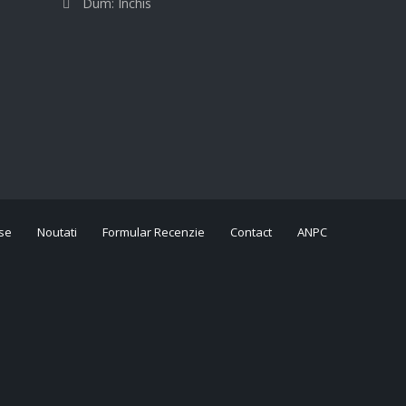
Dum: Inchis
se
Noutati
Formular Recenzie
Contact
ANPC