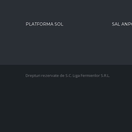
PLATFORMA SOL
SAL ANP
Drepturi rezervate de S.C. Liga Fermierilor S.R.L.