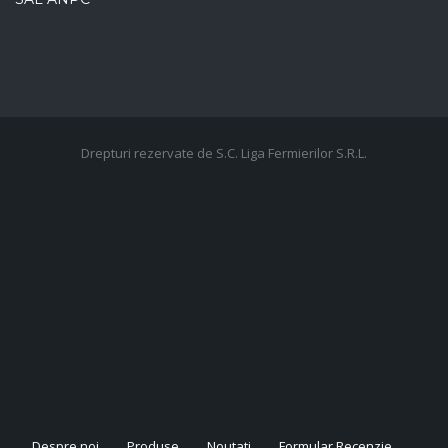
Drepturi rezervate de S.C. Liga Fermierilor S.R.L.
Despre noi
Produse
Noutati
Formular Recenzie