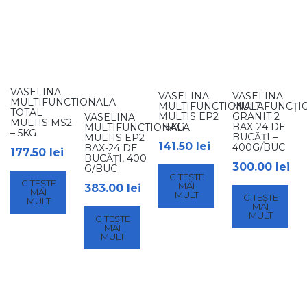
VASELINA
VASELINA
VASELINA
MULTIFUNCTIONALA
MULTIFUNCTIONALA
MULTIFUNCȚI
TOTAL
MULTIS EP2
GRANIT 2
VASELINA
MULTIS MS2
– 5KG
BAX-24 DE
MULTIFUNCTIONALA
– 5KG
BUCĂȚI –
MULTIS EP2
141.50
lei
400G/BUC
BAX-24 DE
177.50
lei
BUCĂȚI, 400
300.00
lei
G/BUC
CITEȘTE
CITEȘTE
MAI
383.00
lei
MAI
MULT
CITEȘTE
MULT
MAI
MULT
CITEȘTE
MAI
MULT