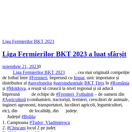
Liga Fermierilor BKT 2023
Liga Fermierilor BKT 2023 a luat sfârșit
noiembrie 21, 2023
0
Liga Fermierilor BKT 2023
, cea mai originală competiție
de fotbal între
#Fermieri
, împreună cu
Impar
, unic importator și
distribuitor al
#anvelopelor
#agroindustriale
BKT Tires
în
#România
și
#Moldova
, a reușit să crească la nivel regional și să aducă
împreună
de echipe de
#Fermieri_Fotbaliști
– de oameni din
#Agricultură
(combainieri, tractoriști, fermieri, crescători de animale,
ingineri agronomi, transportatori, lucrători agricoli, legumicultori,
etc), din
de localități, din
județe.
Județul
#Brăila
:
1. Campioana
#Tudor_Vladimirescu
2.
#Chiscani
locul 2 pe județ