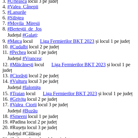
3.
#Urleasca
locul 3 pe județ
4.
#Valea_Cânepii
5.
#Lanurile
6.
#Siliștea
7.
#Movila_Miresii
8.
#Berteștii_de_Jos
Județul
#Galați
:
9.
#Matca
locul
Liga Fermierilor BKT 2023
și locul 1 pe județ
10.
#Cudalbi
locul 2 pe județ
11.
#Pechea
locul 3 pe județ
Județul
#Vrancea
:
12.
#Măicănești
locul
Liga Fermierilor BKT 2023
și locul 1 pe
județ
13.
#Ciorăști
locul 2 pe județ
14.
#Vulturu
locul 3 pe județ
Județul
#Ialomița
15.
#Traian
locul
Liga Fermierilor BKT 2023
și locul 1 pe județ
16.
#Grivița
locul 2 pe județ
17.
#Valea_Ciorii
locul 3 pe județ
Județul
#Buzău
18.
#Smeeni
locul 1 pe județ
19. #Padina locul 2 pe județ
20. #Rușețu locul 3 pe județ
Județul #Călărași