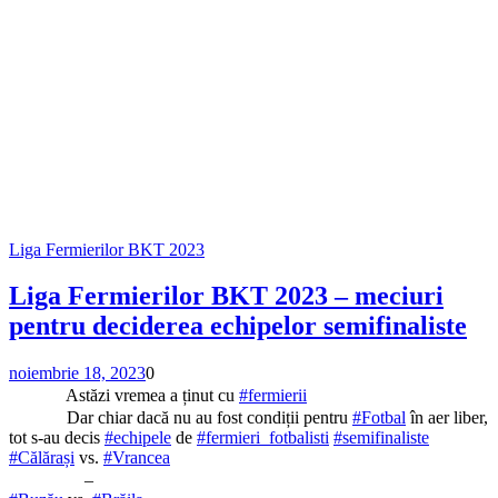
Liga Fermierilor BKT 2023
Liga Fermierilor BKT 2023 – meciuri
pentru deciderea echipelor semifinaliste
noiembrie 18, 2023
0
Astăzi vremea a ținut cu
#fermierii
Dar chiar dacă nu au fost condiții pentru
#Fotbal
în aer liber,
tot s-au decis
#echipele
de
#fermieri_fotbalisti
#semifinaliste
#Călărași
vs.
#Vrancea
–