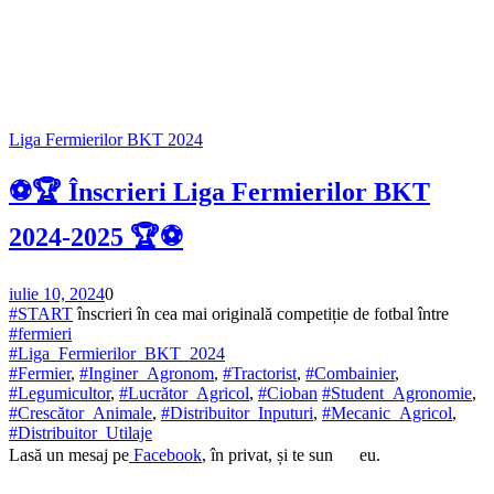
Liga Fermierilor BKT 2024
⚽🏆 Înscrieri Liga Fermierilor BKT
2024-2025 🏆⚽
iulie 10, 2024
0
#START
înscrieri în cea mai originală competiție de fotbal între
#fermieri
#Liga_Fermierilor_BKT_2024
#Fermier
,
#Inginer_Agronom
,
#Tractorist
,
#Combainier
,
#Legumicultor
,
#Lucrător_Agricol
,
#Cioban
#Student_Agronomie
,
#Crescător_Animale
,
#Distribuitor_Inputuri
,
#Mecanic_Agricol
,
#Distribuitor_Utilaje
Lasă un mesaj pe
Facebook
, în privat, și te sun
eu.