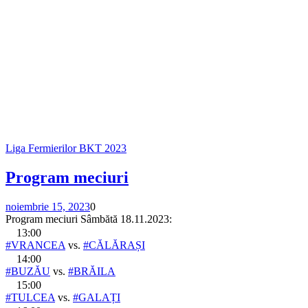
Liga Fermierilor BKT 2023
Program meciuri
noiembrie 15, 2023
0
Program meciuri Sâmbătă 18.11.2023:
13:00
#VRANCEA
vs.
#CĂLĂRAȘI
14:00
#BUZĂU
vs.
#BRĂILA
15:00
#TULCEA
vs.
#GALAȚI