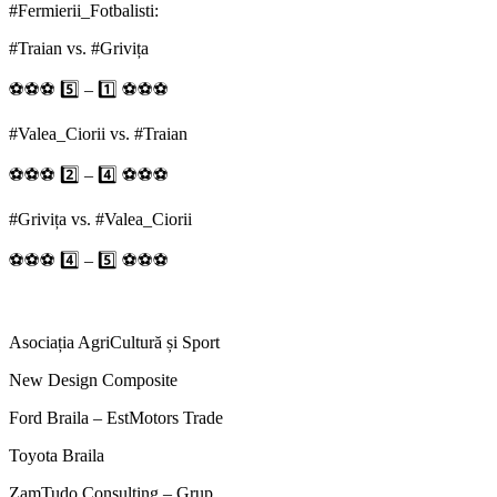
#Fermierii_Fotbalisti:
#Traian vs. #Grivița
⚽️⚽️⚽️ 5️⃣ – 1️⃣ ⚽️⚽️⚽️
#Valea_Ciorii vs. #Traian
⚽️⚽️⚽️ 2️⃣ – 4️⃣ ⚽️⚽️⚽️
#Grivița vs. #Valea_Ciorii
⚽️⚽️⚽️ 4️⃣ – 5️⃣ ⚽️⚽️⚽️
Asociația AgriCultură și Sport
New Design Composite
Ford Braila – EstMotors Trade
Toyota Braila
ZamTudo Consulting – Grup