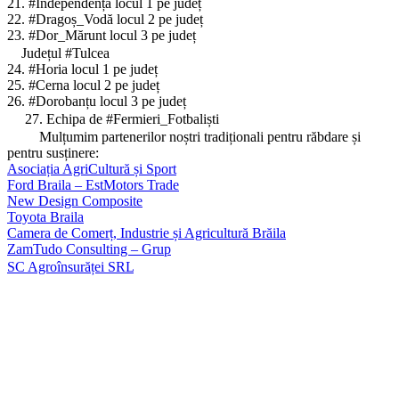
21. #Independența locul 1 pe județ
22. #Dragoș_Vodă locul 2 pe județ
23. #Dor_Mărunt locul 3 pe județ
Județul #Tulcea
24. #Horia locul 1 pe județ
25. #Cerna locul 2 pe județ
26. #Dorobanțu locul 3 pe județ
27. Echipa de #Fermieri_Fotbaliști
Mulțumim partenerilor noștri tradiționali pentru răbdare și
pentru susținere:
Asociația AgriCultură și Sport
Ford Braila – EstMotors Trade
New Design Composite
Toyota Braila
Camera de Comerț, Industrie și Agricultură Brăila
ZamTudo Consulting – Grup
SC Agroînsurăței SRL