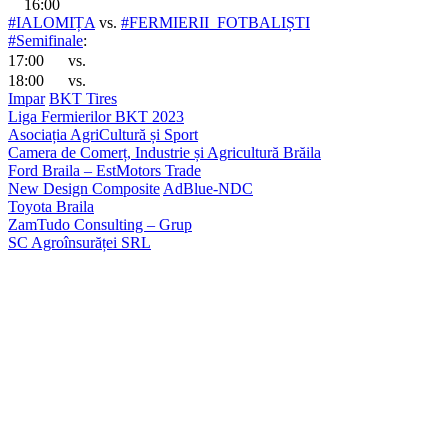
16:00
#IALOMIȚA
vs.
#FERMIERII_FOTBALIȘTI
#Semifinale
:
17:00
vs.
18:00
vs.
Impar
BKT Tires
Liga Fermierilor BKT 2023
Asociația AgriCultură și Sport
Camera de Comerț, Industrie și Agricultură Brăila
Ford Braila – EstMotors Trade
New Design Composite
AdBlue-NDC
Toyota Braila
ZamTudo Consulting – Grup
SC Agroînsurăței SRL