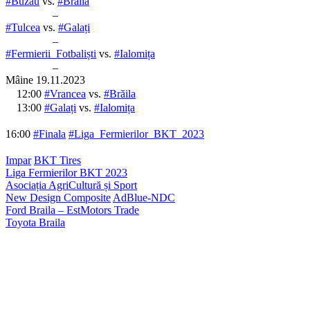
#Buzău
vs.
#Brăila
–
#Tulcea
vs.
#Galați
–
#Fermierii_Fotbaliști
vs.
#Ialomița
–
Mâine 19.11.2023
12:00
#Vrancea
vs.
#Brăila
13:00
#Galați
vs.
#Ialomița
16:00
#Finala
#Liga_Fermierilor_BKT_2023
Impar
BKT Tires
Liga Fermierilor BKT 2023
Asociația AgriCultură și Sport
New Design Composite
AdBlue-NDC
Ford Braila – EstMotors Trade
Toyota Braila