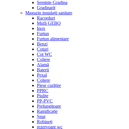
Seminte Gradina
Gradinarit
Magazin instalații sanitare
Racorduri
Mufă GEBO
Inox
Furtun
Furtun alimentare
Benzi
Coturi
Cot WC
Coliere
Alamă
Baterii
Pexal
Coliere
Piese curățire
PPRC
Piulițe
PP-PVC
Prelungitoare
Ramificație
Șnur
Robineți
rezervoare wc