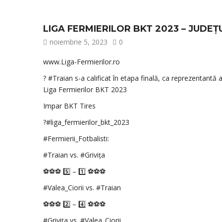
LIGA FERMIERILOR BKT 2023 – JUDEȚ
noiembrie 5, 2023
0
www.Liga-Fermierilor.ro
? #Traian s-a calificat în etapa finală, ca reprezentantă 
Liga Fermierilor BKT 2023
Impar BKT Tires
?#liga_fermierilor_bkt_2023
#Fermierii_Fotbalisti:
#Traian vs. #Grivița
⚽️⚽️⚽️ 5️⃣ – 1️⃣ ⚽️⚽️⚽️
#Valea_Ciorii vs. #Traian
⚽️⚽️⚽️ 2️⃣ – 4️⃣ ⚽️⚽️⚽️
#Grivița vs. #Valea_Ciorii