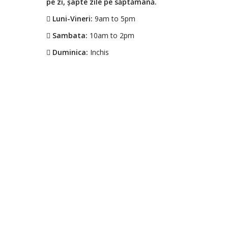
pe zi, șapte zile pe săptămână.
Luni-Vineri:
9am to 5pm
Sambata:
10am to 2pm
Duminica:
Inchis