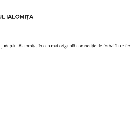
UL IALOMIȚA
a județului #Ialomița, în cea mai originală competiție de fotbal între fe