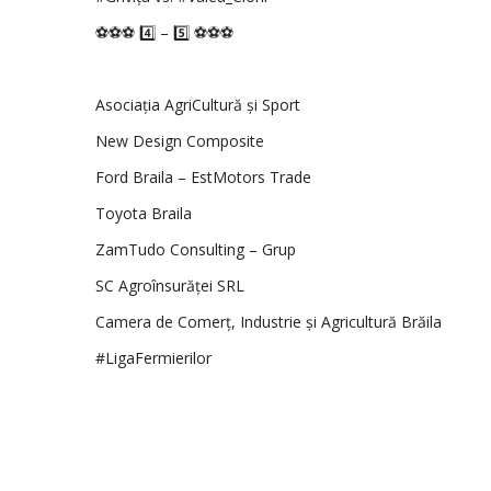
⚽️⚽️⚽️ 4️⃣ – 5️⃣ ⚽️⚽️⚽️
Asociația AgriCultură și Sport
New Design Composite
Ford Braila – EstMotors Trade
Toyota Braila
ZamTudo Consulting – Grup
SC Agroînsurăței SRL
Camera de Comerț, Industrie și Agricultură Brăila
#LigaFermierilor