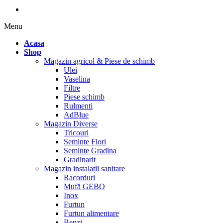
Menu
Acasa
Shop
Magazin agricol & Piese de schimb
Ulei
Vaselina
Filtre
Piese schimb
Rulmenti
AdBlue
Magazin Diverse
Tricouri
Seminte Flori
Seminte Gradina
Gradinarit
Magazin instalații sanitare
Racorduri
Mufă GEBO
Inox
Furtun
Furtun alimentare
Benzi