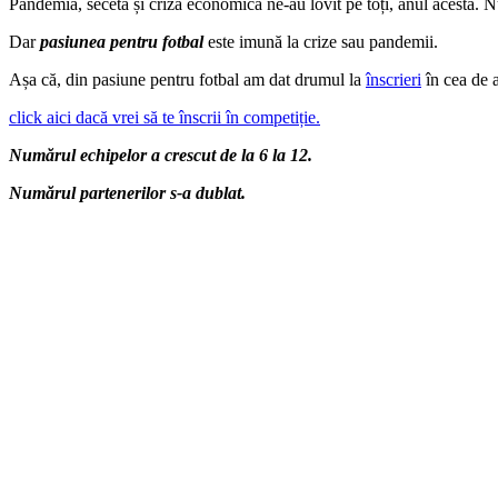
Pandemia, seceta și criza economică ne-au lovit pe toți, anul acesta. Nu
Dar
pasiunea pentru fotbal
este imună la crize sau pandemii.
Așa că, din pasiune pentru fotbal am dat drumul la
înscrieri
în cea de a
click aici dacă vrei să te înscrii în competiție.
Numărul echipelor a crescut de la 6 la 12.
Numărul partenerilor s-a dublat.