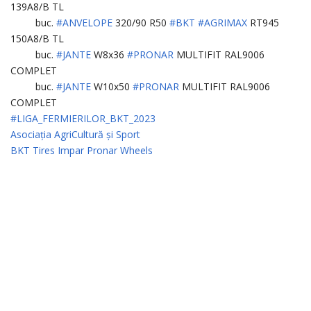
139A8/B TL
buc.
#ANVELOPE
320/90 R50
#BKT
#AGRIMAX
RT945
150A8/B TL
buc.
#JANTE
W8x36
#PRONAR
MULTIFIT RAL9006
COMPLET
buc.
#JANTE
W10x50
#PRONAR
MULTIFIT RAL9006
COMPLET
#LIGA_FERMIERILOR_BKT_2023
Asociația AgriCultură și Sport
BKT Tires
Impar
Pronar Wheels