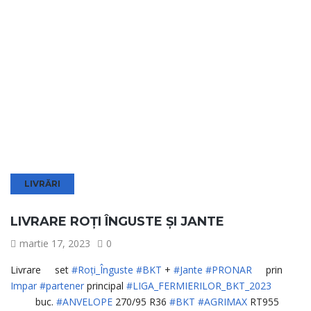
LIVRĂRI
LIVRARE ROȚI ÎNGUSTE ȘI JANTE
martie 17, 2023
0
Livrare
set
#Roți_Înguste
#BKT
+
#Jante
#PRONAR
prin
Impar
#partener
principal
#LIGA_FERMIERILOR_BKT_2023
buc.
#ANVELOPE
270/95 R36
#BKT
#AGRIMAX
RT955