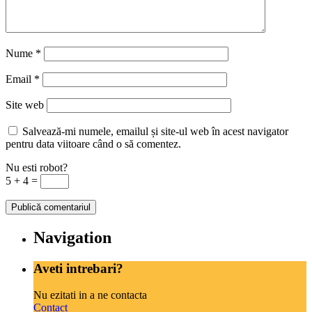
Nume
*
Email
*
Site web
Salvează-mi numele, emailul și site-ul web în acest navigator
pentru data viitoare când o să comentez.
Nu esti robot?
5 + 4 =
Navigation
Aveti intrebari?
Nu ezitati in a ne contacta
Contact