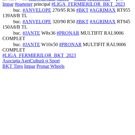
Impar
#partener
principal
#LIGA_FERMIERILOR_BKT_2023
buc.
#ANVELOPE
270/95 R36
#BKT
#AGRIMAX
RT955
139A8/B TL
buc.
#ANVELOPE
320/90 R50
#BKT
#AGRIMAX
RT945
150A8/B TL
buc.
#JANTE
W8x36
#PRONAR
MULTIFIT RAL9006
COMPLET
buc.
#JANTE
W10x50
#PRONAR
MULTIFIT RAL9006
COMPLET
#LIGA_FERMIERILOR_BKT_2023
Asociația AgriCultură și Sport
BKT Tires
Impar
Pronar Wheels