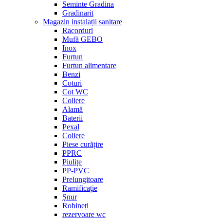
Seminte Gradina
Gradinarit
Magazin instalații sanitare
Racorduri
Mufă GEBO
Inox
Furtun
Furtun alimentare
Benzi
Coturi
Cot WC
Coliere
Alamă
Baterii
Pexal
Coliere
Piese curățire
PPRC
Piulițe
PP-PVC
Prelungitoare
Ramificație
Șnur
Robineți
rezervoare wc