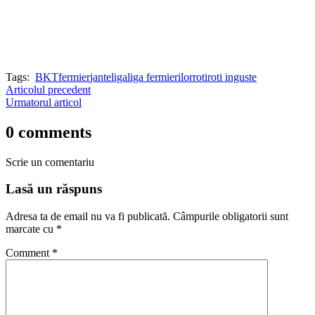
Tags:
BKT
fermier
jante
liga
liga fermierilor
roti
roti inguste
Articolul precedent
Urmatorul articol
0 comments
Scrie un comentariu
Lasă un răspuns
Adresa ta de email nu va fi publicată.
Câmpurile obligatorii sunt
marcate cu
*
Comment
*