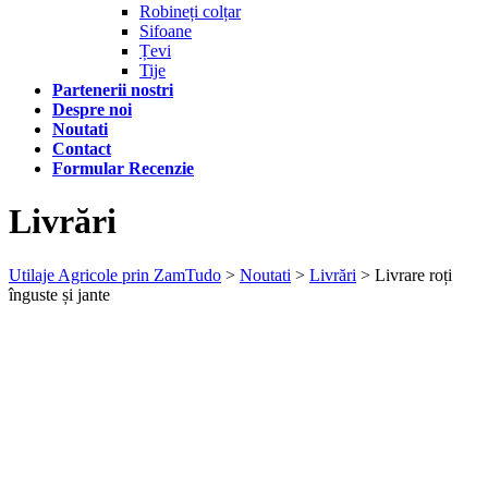
Robineți colțar
Sifoane
Țevi
Tije
Partenerii nostri
Despre noi
Noutati
Contact
Formular Recenzie
Livrări
Utilaje Agricole prin ZamTudo
>
Noutati
>
Livrări
>
Livrare roți
înguste și jante