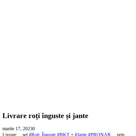
Livrare roți înguste și jante
martie 17, 2023
0
Livrare
set
#Roți_Înguste
#BKT
+
#Jante
#PRONAR
prin