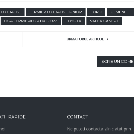
 FOTBALIST
FERMIER FOTBALIST JUNIOR
FORD
GEMENELE
LIGA FERMIERILOR BKT 2022
TOYOTA
VALEA CANEPII
URMATORUL ARTICOL
SCRIE UN COME
TII RAPIDE
CONTACT
noi
Ne puteti contacta zilnic atat prin