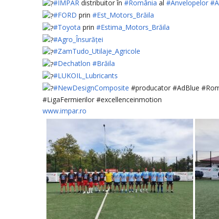
#IMPAR
distribuitor în
#România
al
#Anvelopelor
#A
#FORD
prin
#Est_Motors_Brăila
#Toyota
prin
#Estima_Motors_Brăila
#Agro_Însurăței
#ZamTudo_Utilaje_Agricole
#Dechatlon
#Brăila
#LUKOIL_Lubricants
#NewDesignComposite
#producator #AdBlue #Ro
#LigaFermierilor #excellenceinmotion
www.impar.ro