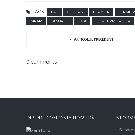
TAGS:
BKT
CHISCANI
FERMIER
FERMIER
IMPAR
LANURILE
LIGA
LIGA FERMIERILOR
ARTICOLUL PRECEDENT
0 comments
DESPRE COMPANIA NOASTRĂ
INFORMA
Despre 