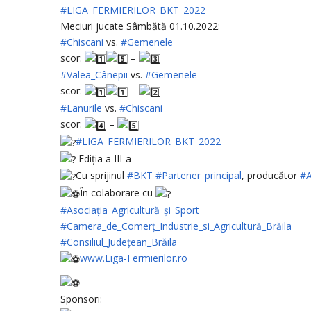
#LIGA_FERMIERILOR_BKT_2022
Meciuri jucate Sâmbătă 01.10.2022:
#Chiscani
vs.
#Gemenele
scor:
–
#Valea_Cânepii
vs.
#Gemenele
scor:
–
#Lanurile
vs.
#Chiscani
scor:
–
#LIGA_FERMIERILOR_BKT_2022
Ediția a III-a
Cu sprijinul
#BKT
#Partener_principal
, producător
#A
În colaborare cu
#Asociația_Agricultură_și_Sport
#Camera_de_Comerț_Industrie_si_Agricultură_Brăila
#Consiliul_Județean_Brăila
www.Liga-Fermierilor.ro
Sponsori: