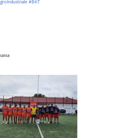
groIndustriale
#BKT
mania