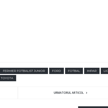
FERMIER FOTBALIST JUNIOR
FORD
FOTBAL
IMPAR
LI
TOYOTA
URMATORUL ARTICOL