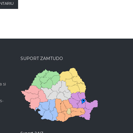
NTARIU
SUPORT ZAMTUDO
a si
s-