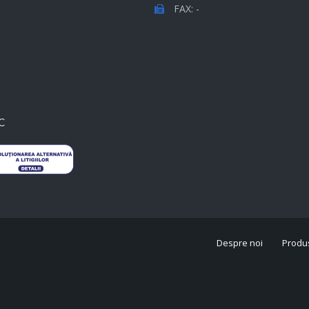
FAX: -
C
Despre noi
Produ