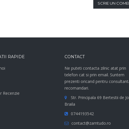
SCRIE UN COME
TII RAPIDE
CONTACT
noi
Ne puteti contacta zilnic atat prin
telefon cat si prin email. Suntem
e
prezenti oricand pentru consultant
recomandari.
r Recenzie
Str. Principala 69 Bertestii de Jo
Braila
0744193542
contact@zamtudo.ro