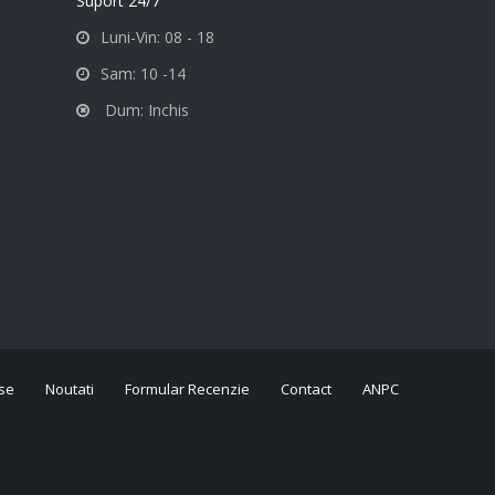
Suport 24/7
Luni-Vin: 08 - 18
Sam: 10 -14
Dum: Inchis
se
Noutati
Formular Recenzie
Contact
ANPC