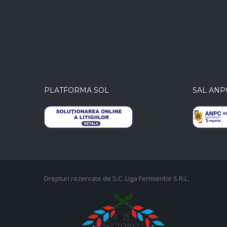
PLATFORMA SOL
SAL ANP
Drepturi rezervate de S.C. Liga Fermierilor S.R.L.