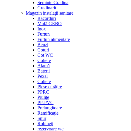
Seminte Gradina
Gradinarit
Magazin instalații sanitare
Racorduri
Mufă GEBO
Inox
Furtun
Furtun alimentare
Benzi
Coturi
Cot WC
Coliere
Alamă
Baterii
Pexal
Coliere
Piese curățire
PPRC
Piulițe
PP-PVC
Prelungitoare
Ramificație
Șnur
Robineți
rezervoare wc