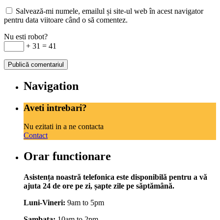
Salvează-mi numele, emailul și site-ul web în acest navigator
pentru data viitoare când o să comentez.
Nu esti robot?
+ 31 = 41
Navigation
Aveti intrebari?
Nu ezitati in a ne contacta
Contact
Orar functionare
Asistența noastră telefonica este disponibilă pentru a vă
ajuta 24 de ore pe zi, șapte zile pe săptămână.
Luni-Vineri:
9am to 5pm
Sambata:
10am to 2pm