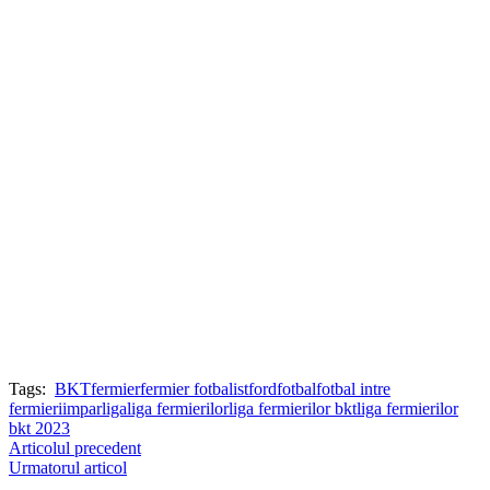
Tags:
BKT
fermier
fermier fotbalist
ford
fotbal
fotbal intre
fermieri
impar
liga
liga fermierilor
liga fermierilor bkt
liga fermierilor
bkt 2023
Articolul precedent
Urmatorul articol