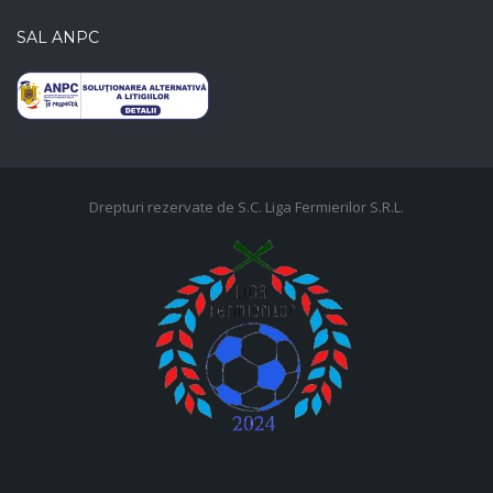
SAL ANPC
Drepturi rezervate de S.C. Liga Fermierilor S.R.L.