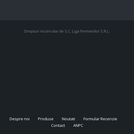
Drepturi rezervate de S.C. Liga Fermierilor S.R.L.
Despre noi
Produse
Noutati
Formular Recenzie
Contact
ANPC