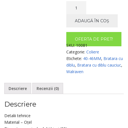
Cantitate
BRATARA
CU
ADAUGĂ ÎN COȘ
DIBLU
CAUCIUC
5/4"
OFERTA DE PRET!
(40-
SKU:
10081
46MM),
Categorie:
Coliere
WALRAVEN
Etichete:
40-46MM
,
Bratara cu
diblu
,
Bratara cu diblu cauciuc
,
Walraven
Descriere
Recenzii (0)
Descriere
Detalii tehnice
Material – Oțel