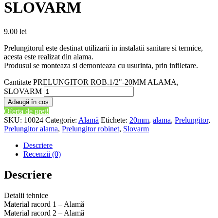
SLOVARM
9.00
lei
Prelungitorul este destinat utilizarii in instalatii sanitare si termice,
acesta este realizat din alama.
Produsul se monteaza si demonteaza cu usurinta, prin infiletare.
Cantitate PRELUNGITOR ROB.1/2"-20MM ALAMA,
SLOVARM
Adaugă în coș
Oferta de pret!
SKU:
10024
Categorie:
Alamă
Etichete:
20mm
,
alama
,
Prelungitor
,
Prelungitor alama
,
Prelungitor robinet
,
Slovarm
Descriere
Recenzii (0)
Descriere
Detalii tehnice
Material racord 1 – Alamă
Material racord 2 – Alamă