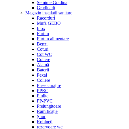
Seminte Gradina
Gradinarit
Magazin instalații sanitare
Racorduri
Mufă GEBO
Inox
Furtun
Furtun alimentare
Benzi
Coturi
Cot WC
Coliere
Alamă
Baterii
Pexal
Coliere
Piese curățire
PPRC
Piulițe
PP-PVC
Prelungitoare
Ramificație
Șnur
Robineți
rezervoare wc