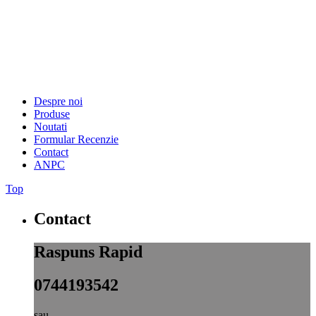
Despre noi
Produse
Noutati
Formular Recenzie
Contact
ANPC
Top
Contact
Raspuns Rapid
0744193542
sau